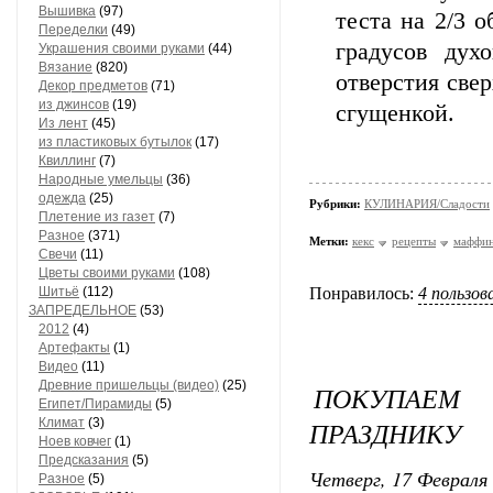
Вышивка
(97)
теста на 2/3 о
Переделки
(49)
градусов дух
Украшения своими руками
(44)
Вязание
(820)
отверстия све
Декор предметов
(71)
из джинсов
(19)
сгущенкой.
Из лент
(45)
из пластиковых бутылок
(17)
Квиллинг
(7)
Народные умельцы
(36)
одежда
(25)
Рубрики:
КУЛИНАРИЯ/Сладости
Плетение из газет
(7)
Разное
(371)
Метки:
кекс
рецепты
маффи
Свечи
(11)
Цветы своими руками
(108)
Шитьё
(112)
Понравилось:
4 пользо
ЗАПРЕДЕЛЬНОЕ
(53)
2012
(4)
Артефакты
(1)
Видео
(11)
Древние пришельцы (видео)
(25)
ПОКУПАЕМ
Египет/Пирамиды
(5)
Климат
(3)
ПРАЗДНИКУ
Ноев ковчег
(1)
Предсказания
(5)
Четверг, 17 Февраля 
Разное
(5)