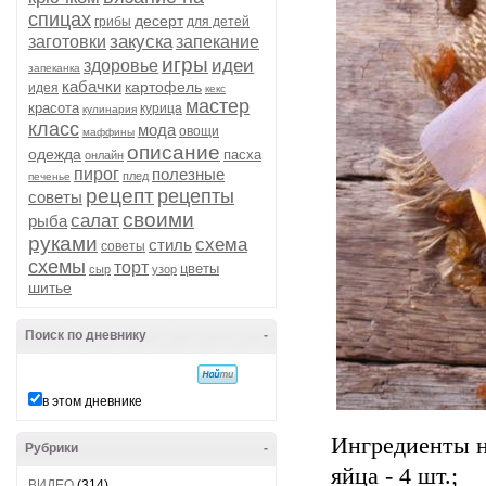
спицах
десерт
грибы
для детей
закуска
заготовки
запекание
игры
идеи
здоровье
запеканка
кабачки
картофель
идея
кекс
мастер
красота
курица
кулинария
класс
мода
овощи
маффины
описание
одежда
пасха
онлайн
пирог
полезные
плед
печенье
рецепт
рецепты
советы
своими
салат
рыба
руками
схема
стиль
советы
схемы
торт
цветы
сыр
узор
шитье
Поиск по дневнику
-
в этом дневнике
Ингредиенты н
Рубрики
-
яйца - 4 шт.;
ВИДЕО
(314)