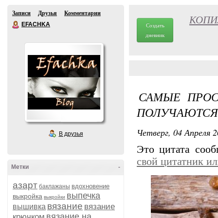
Записи
Друзья
Комментарии
КОПИЛ
EFACHKA
Создать
дневник
САМЫЕ ПРОС
ПОЛУЧАЮТСЯ:
Четверг, 04 Апреля 2
В друзья
Это цитата соо
свой цитатник и
Метки
-
азарт
вдохновение
баклажаны
выпечка
выкройка
выкройки
вязание
вязание
вышивка
вязание на
крючком