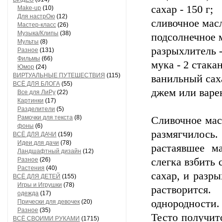
сахар - 150 г;
Make-up
(10)
Для настрОю
(12)
сливочное масл
Мастер-класс
(26)
Музыка/Клипы
(38)
подсолнечное м
Мульты
(8)
разрыхлитель -
Разное
(131)
Фильмы
(66)
мука - 2 стакан
Юмор
(24)
ВИРТУАЛЬНЫЕ ПУТЕШЕСТВИЯ
(115)
ванильный саха
ВСЁ ДЛЯ БЛОГА
(55)
джем или варен
Все для ЛиРу
(22)
Картинки
(17)
Разделители
(5)
Рамочки для текста
(8)
Сливочное мас
фоны
(6)
размягчилось
ВСЁ ДЛЯ ДАЧИ
(159)
Идеи для дачи
(78)
растаявшее м
Ландшафтный дизайн
(12)
Разное
(26)
слегка взбить
Растения
(40)
сахар, и разры
ВСЁ ДЛЯ ДЕТЕЙ
(155)
Игры и Игрушки
(78)
растворится
одежда
(17)
однородности.
Прически для девочек
(20)
Разное
(35)
Тесто получит
ВСЁ СВОИМИ РУКАМИ
(1715)