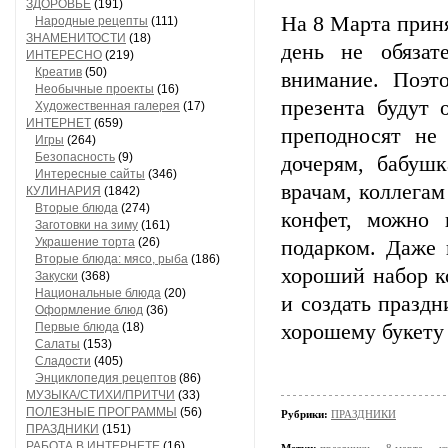
ЗДОРОВЬЕ
(191)
На 8 Марта приня
Народные рецепты
(111)
ЗНАМЕНИТОСТИ
(18)
день не обязат
ИНТЕРЕСНО
(219)
Креатив
(50)
внимание. Поэ
Необычные проекты
(16)
презента будут 
Художественная галерея
(17)
ИНТЕРНЕТ
(659)
преподносят не
Игры
(264)
Безопасность
(9)
дочерям, бабушк
Интересные сайты
(346)
врачам, коллегам
КУЛИНАРИЯ
(1842)
Вторые блюда
(274)
конфет, можно 
Заготовки на зиму
(161)
Украшение торта
(26)
подарком. Даже 
Вторые блюда: мясо, рыба
(186)
хороший набор к
Закуски
(368)
Национальные блюда
(20)
и создать празд
Оформление блюд
(36)
Первые блюда
(18)
хорошему букету 
Салаты
(153)
Сладости
(405)
Энциклопедия рецептов
(86)
МУЗЫКА/СТИХИ/ПРИТЧИ
(33)
ПОЛЕЗНЫЕ ПРОГРАММЫ
(56)
Рубрики:
ПРАЗДНИКИ
ПРАЗДНИКИ
(151)
РАБОТА В ИНТЕРНЕТЕ
(16)