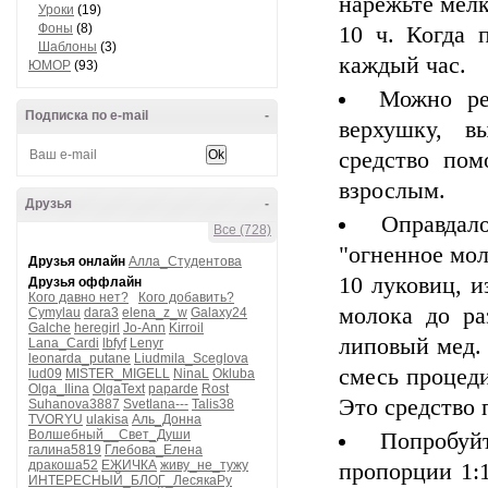
нарежьте мелк
Уроки
(19)
Фоны
(8)
10 ч. Когда 
Шаблоны
(3)
каждый час.
ЮМОР
(93)
Можно ре
Подписка по e-mail
-
верхушку, в
средство пом
взрослым.
Друзья
-
Оправдал
Все (728)
"огненное мол
Друзья онлайн
Алла_Студентова
10 луковиц, и
Друзья оффлайн
Кого давно нет?
Кого добавить?
молока до ра
Cymylau
dara3
elena_z_w
Galaxy24
Galche
heregirl
Jo-Ann
Kirroil
липовый мед. 
Lana_Cardi
lbfyf
Lenyr
leonarda_putane
Liudmila_Sceglova
смесь процеди
lud09
MISTER_MIGELL
NinaL
Okluba
Olga_Ilina
OlgaText
paparde
Rost
Это средство 
Suhanova3887
Svetlana---
Talis38
TVORYU
ulakisa
Аль_Донна
Волшебный__Свет_Души
Попробуй
галина5819
Глебова_Елена
дракоша52
ЕЖИЧКА
живу_не_тужу
пропорции 1:1
ИНТЕРЕСНЫЙ_БЛОГ_ЛесякаРу