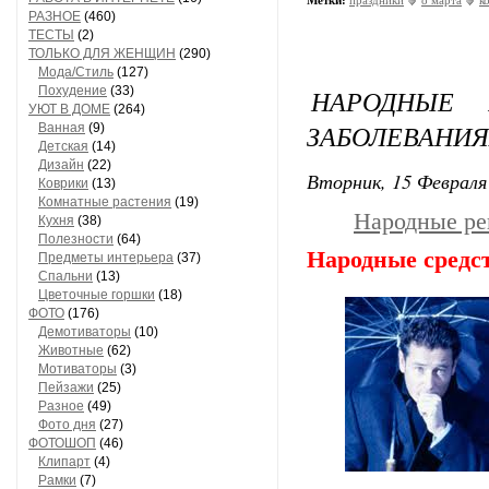
Метки:
праздники
8 марта
к
РАЗНОЕ
(460)
ТЕСТЫ
(2)
ТОЛЬКО ДЛЯ ЖЕНЩИН
(290)
Мода/Стиль
(127)
Похудение
(33)
НАРОДНЫЕ 
УЮТ В ДОМЕ
(264)
ЗАБОЛЕВАНИЯХ
Ванная
(9)
Детская
(14)
Дизайн
(22)
Вторник, 15 Февраля 
Коврики
(13)
Комнатные растения
(19)
Народные ре
Кухня
(38)
Полезности
(64)
Народные средс
Предметы интерьера
(37)
Спальни
(13)
Цветочные горшки
(18)
ФОТО
(176)
Демотиваторы
(10)
Животные
(62)
Мотиваторы
(3)
Пейзажи
(25)
Разное
(49)
Фото дня
(27)
ФОТОШОП
(46)
Клипарт
(4)
Рамки
(7)